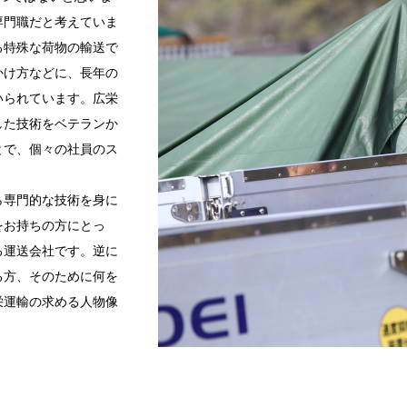
専門職だと考えていま
る特殊な荷物の輸送で
かけ方などに、長年の
いられています。広栄
した技術をベテランか
とで、個々の社員のス
ら専門的な技術を身に
をお持ちの方にとっ
る運送会社です。逆に
る方、そのために何を
栄運輸の求める人物像